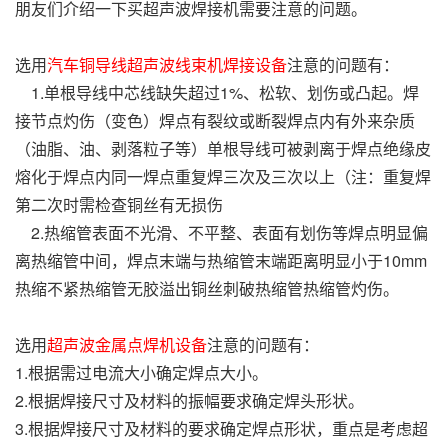
朋友们介绍一下买超声波焊接机需要注意的问题。
选用
汽车铜导线超声波线束机焊接设备
注意的问题有：
1.单根导线中芯线缺失超过1%、松软、划伤或凸起。焊
接节点灼伤（变色）焊点有裂纹或断裂焊点内有外来杂质
（油脂、油、剥落粒子等）单根导线可被剥离于焊点绝缘皮
熔化于焊点内同一焊点重复焊三次及三次以上（注：重复焊
第二次时需检查铜丝有无损伤
2.热缩管表面不光滑、不平整、表面有划伤等焊点明显偏
离热缩管中间，焊点末端与热缩管末端距离明显小于10mm
热缩不紧热缩管无胶溢出铜丝刺破热缩管热缩管灼伤。
选用
超声波金属点焊机设备
注意的问题有：
1.根据需过电流大小确定焊点大小。
2.根据焊接尺寸及材料的振幅要求确定焊头形状。
3.根据焊接尺寸及材料的要求确定焊点形状，重点是考虑超