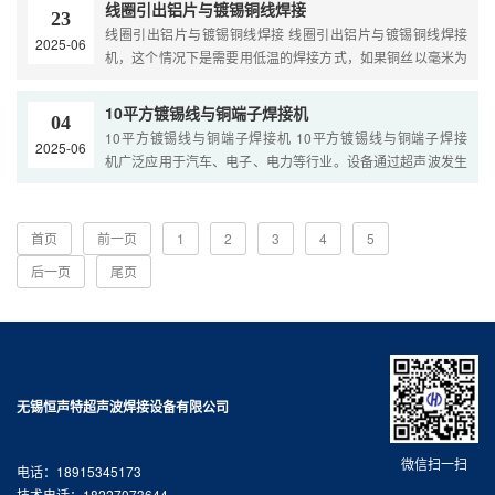
线圈引出铝片与镀锡铜线焊接
23
线圈引出铝片与镀锡铜线焊接 线圈引出铝片与镀锡铜线焊接
2025-06
机，这个情况下是需要用低温的焊接方式，如果铜丝以毫米为
单位，而铝片也是以1毫米以下为单位的话，可以用电烙铁加···
10平方镀锡线与铜端子焊接机
04
10平方镀锡线与铜端子焊接机 10平方镀锡线与铜端子焊接
2025-06
机‍广泛应用于汽车、电子、电力等行业。设备通过超声波发生
器将 50/60Hz 的市电转换为 15kHz - 40kHz 的高频电能，再···
首页
前一页
1
2
3
4
5
后一页
尾页
无锡恒声特超声波焊接设备有限公司
微信扫一扫
电话：18915345173
技术电话：18227073644