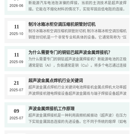
新能源汽车电池泡沫镍的焊接，当前的主流技术是超声波焊
2026-06
接。它能在不熔化材料的情况下，实现牢固且低电阻的连接，
非常适合泡沫镍这类多孔、轻薄的金属材料。核心焊接技术：
···
制冷冰箱冰柜空调压缩机铜管封切机
11
制冷冰箱冰柜空调压缩机铜管封切机 制冷冰箱冰柜空调压缩机
2025-10
铜管封切机是一个非常专业和具体的设备。它通常简称为 “压
缩机铜管封口钳” 或 “压缩机铜管封切机”。这是一种···
为什么需要专门的铜铝巴超声波金属焊接机？
11
为什么需要专门的铜铝超声波金属焊接机？新能源电池的正极
2025-09
通常是铝（Al），负极通常是铜（Cu）。将多个电芯通过连接
片（Busbar） 串联或并联时，就会遇到 “铜-铝”异种金属···
超声波金属点焊机行业关键词
21
超声波金属点焊机行业关键词电池焊接机金属点焊机大功率超
2025-07
声波焊接机锂电焊接设备超声波金属线与端子焊接设备超声波
金属焊接设备超声波金属滚焊机金属焊接机焊接设备锂电池···
声波金属焊接机工作原理
09
超声波金属焊接机是一种利用高频机械振动（超声波）在压力
2025-07
下实现金属固态连接的先进设备。它不同于传统的熔焊（如电
弧焊、激光焊），是一种固相焊接技术。超声波金属焊接机···